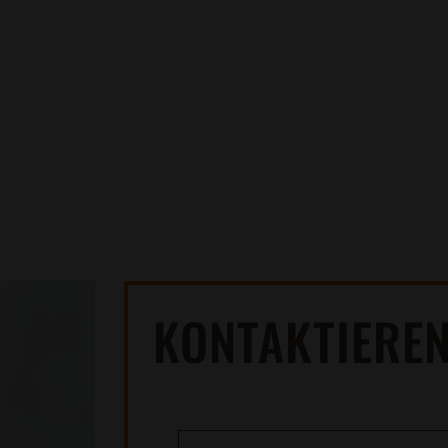
08122 / 95 77 644
info@spenglerei-stuber.de
KONTAKTIEREN