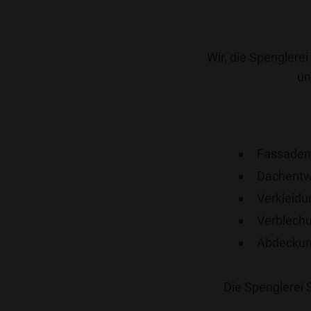
Wir, die Spenglerei
un
Fassaden
Dachentw
Verkleid
Verblech
Abdecku
Die Spenglerei 