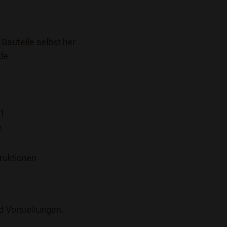
 Bauteile selbst her
de.
n
e
ruktionen
d Vorstellungen.