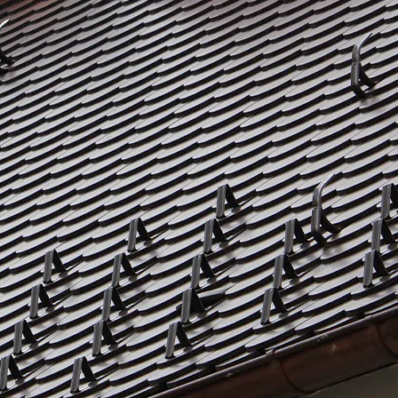
SPENGLERARBEITEN
en sind ein wesentlicher Bestandteil des Dachdecker-Ha
-Tätigkeiten gehören alle Arbeiten in Zusammenhang mi
s von Materialien wie Kupfer, Titanzink, Edelstahl, Alu
und noch vielen mehr sind Ihrem Traum-Dach kaum Gren
ährige Erfahrung im Umgang mit diesen Materialien sowi
garantieren Ihnen bei der Spenglerei Stuber Spenglerar
handwerklichem Niveau.