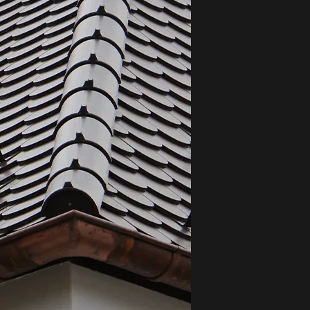
ndwerks. Zu den
t Blechen. Dank des
minium, verzinktem
zen gesetzt.
e unser hoher
beiten auf höchstem