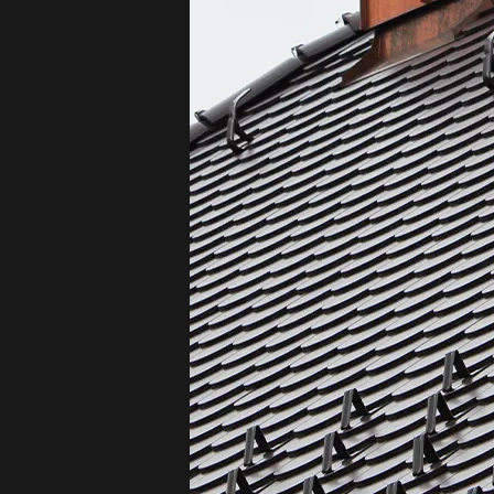
Spenglerarbeit
typischen Spengler
möglichen Zusatze
Stahlblech 
Unsere langj
Qualitätsanspruch 