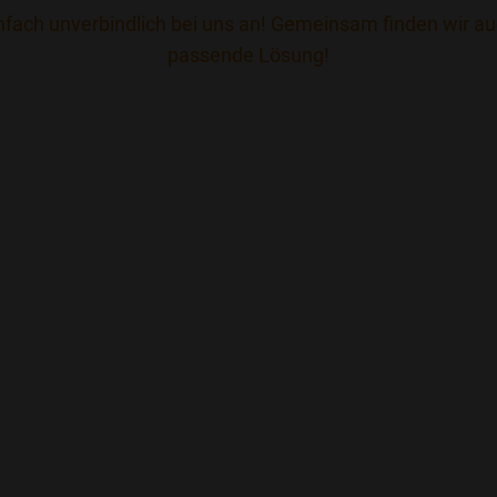
nfach unverbindlich bei uns an! Gemeinsam finden wir auc
passende Lösung!
SPENGLERMEISTER 
UND SEIN TEAM FRE
IHRE KONTAKTAUFN
Bachingerstr. 14 - 85435 Erding